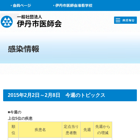
会員ページ
2015年2月2日～2月8日 今週のトピックス
■今週の
上位5位の疾患
順
定点当り
先週から
疾患名
先週
位
患者数
の増減