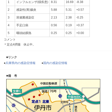
1
インフルエンザ(様疾患)
8.31
16.69
-8.38
2
感染性(胃)腸炎
5.88
5.31
+0.57
3
溶連菌感染症
2.13
2.38
-0.25
4
手足口病
0.56
0.19
+0.37
5
咽頭結膜熱
0.25
0.25
+0.00
コメント
＊定点4摂陽 休止中。
■リンク
●
兵庫県内の感染症情報
●
国内の感染症情報
■備 考