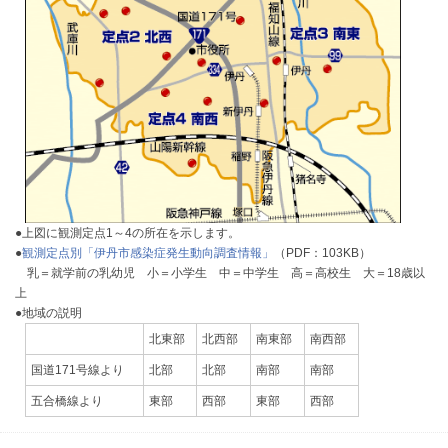
●上図に観測定点1～4の所在を示します。
●
観測定点別「伊丹市感染症発生動向調査情報」
（PDF：103KB）
乳＝就学前の乳幼児 小＝小学生 中＝中学生 高＝高校生 大＝18歳以
上
●地域の説明
北東部
北西部
南東部
南西部
国道171号線より
北部
北部
南部
南部
五合橋線より
東部
西部
東部
西部