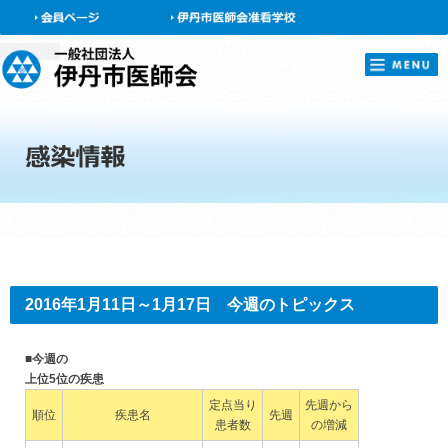
会員ページ
2016年1月11日～1月17日 今週のトピックス
■今週の
上位5位の疾患
定点当り
先週から
順位
疾患名
先週
患者数
の増減