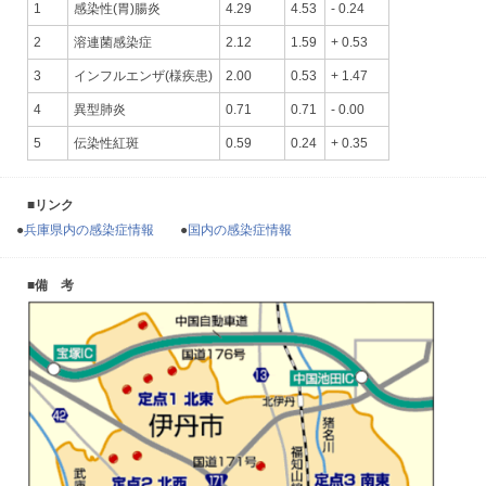
1
感染性(胃)腸炎
4.29
4.53
- 0.24
2
溶連菌感染症
2.12
1.59
+ 0.53
3
インフルエンザ(様疾患)
2.00
0.53
+ 1.47
4
異型肺炎
0.71
0.71
- 0.00
5
伝染性紅斑
0.59
0.24
+ 0.35
■リンク
●
兵庫県内の感染症情報
●
国内の感染症情報
■備 考