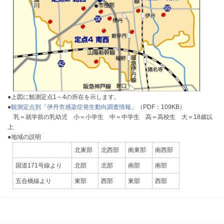
●上図に観測定点1～4の所在を示します。
●
観測定点別「伊丹市感染症発生動向調査情報」
（PDF：109KB）
乳＝就学前の乳幼児 小＝小学生 中＝中学生 高＝高校生 大＝18歳以
上
●地域の説明
北東部
北西部
南東部
南西部
国道171号線より
北部
北部
南部
南部
五合橋線より
東部
西部
東部
西部