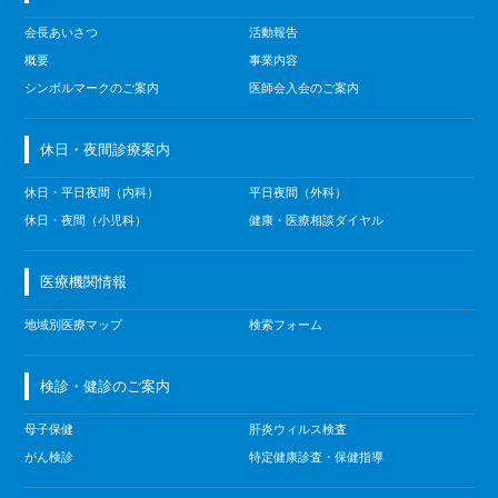
会長あいさつ
活動報告
概要
事業内容
シンボルマークのご案内
医師会入会のご案内
休日・夜間診療案内
休日・平日夜間（内科）
平日夜間（外科）
休日・夜間（小児科）
健康・医療相談ダイヤル
医療機関情報
地域別医療マップ
検索フォーム
検診・健診のご案内
母子保健
肝炎ウィルス検査
がん検診
特定健康診査・保健指導