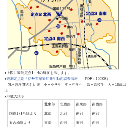
●上図に観測定点1～4の所在を示します。
●
観測定点別「伊丹市感染症発生動向調査情報」
（PDF：102KB）
乳＝就学前の乳幼児 小＝小学生 中＝中学生 高＝高校生 大＝18歳以
上
●地域の説明
北東部
北西部
南東部
南西部
国道171号線より
北部
北部
南部
南部
五合橋線より
東部
西部
東部
西部