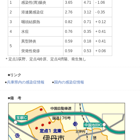
1
感染性(胃)腸炎
3.65
4.71
- 1.06
2
溶連菌感染症
2.76
3.12
- 0.35
3
咽頭結膜熱
0.82
0.71
+ 0.12
4
水痘
0.76
0.35
+ 0.41
異型肺炎
0.59
0.18
+ 0.41
5
突発性発疹
0.59
0.53
+ 0.06
＊定点1荻野、定点4鈴原、定点4摂陽、発生無し
■リンク
●
兵庫県内の感染症情報
●
国内の感染症情報
■備 考