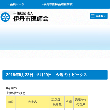
会員ページ
2016年5月23日～5月29日 今週のトピックス
■今週の
上位5位の疾患
定点当り
先週から
順位
疾患名
先週
患者数
の増減