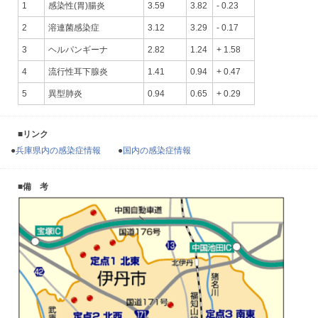
1
感染性(胃)腸炎
3.59
3.82
- 0.23
2
溶連菌感染症
3.12
3.29
- 0.17
3
ヘルパンギーナ
2.82
1.24
+ 1.58
4
流行性耳下腺炎
1.41
0.94
+ 0.47
5
異型肺炎
0.94
0.65
+ 0.29
■リンク
●
兵庫県内の感染症情報
●
国内の感染症情報
■備 考