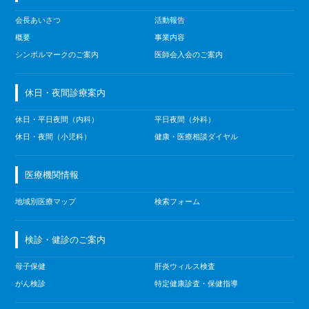
会長あいさつ
活動報告
概要
事業内容
シンボルマークのご案内
医師会入会のご案内
休日・夜間診療案内
休日・平日夜間（内科）
平日夜間（外科）
休日・夜間（小児科）
健康・医療相談ダイヤル
医療機関情報
地域別医療マップ
検索フォーム
検診・健診のご案内
母子保健
肝炎ウィルス検査
がん検診
特定健康診査・保健指導