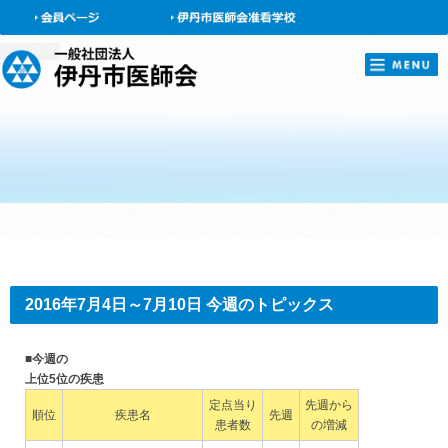
会員ページ
2016年7月4日～7月10日 今週のトピックス
■今週の
上位5位の疾患
定点当り
先週から
順位
疾患名
先週
患者数
の増減