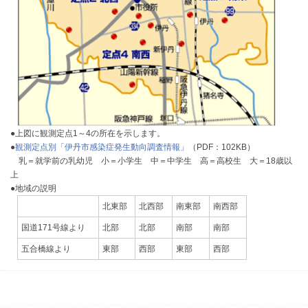
●上図に観測定点1～4の所在を示します。
●
観測定点別「伊丹市感染症発生動向調査情報」
（PDF：102KB）
乳＝就学前の乳幼児 小＝小学生 中＝中学生 高＝高校生 大＝18歳以
上
●地域の説明
北東部
北西部
南東部
南西部
国道171号線より
北部
北部
南部
南部
五合橋線より
東部
西部
東部
西部