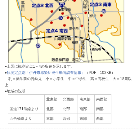
●上図に観測定点1～4の所在を示します。
●
観測定点別「伊丹市感染症発生動向調査情報」
（PDF：102KB）
乳＝就学前の乳幼児 小＝小学生 中＝中学生 高＝高校生 大＝18歳以
上
●地域の説明
北東部
北西部
南東部
南西部
国道171号線より
北部
北部
南部
南部
五合橋線より
東部
西部
東部
西部