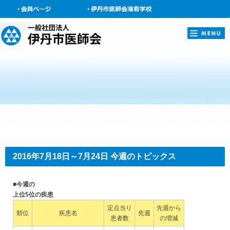
会員ページ
2016年7月18日～7月24日 今週のトピックス
■今週の
上位5位の疾患
定点当り
先週から
順位
疾患名
先週
患者数
の増減