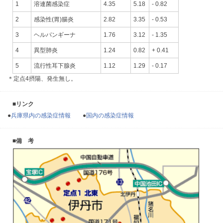
1
溶連菌感染症
4.35
5.18
- 0.82
2
感染性(胃)腸炎
2.82
3.35
- 0.53
3
ヘルパンギーナ
1.76
3.12
- 1.35
4
異型肺炎
1.24
0.82
+ 0.41
5
流行性耳下腺炎
1.12
1.29
- 0.17
＊定点4摂陽、発生無し。
■リンク
●
兵庫県内の感染症情報
●
国内の感染症情報
■備 考