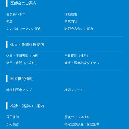
医師会のご案内
会長あいさつ
活動報告
概要
事業内容
シンボルマークのご案内
医師会入会のご案内
休日・夜間診療案内
休日・平日夜間（内科）
平日夜間（外科）
休日・夜間（小児科）
健康・医療相談ダイヤル
医療機関情報
地域別医療マップ
検索フォーム
検診・健診のご案内
母子保健
肝炎ウィルス検査
がん検診
特定健康診査・保健指導