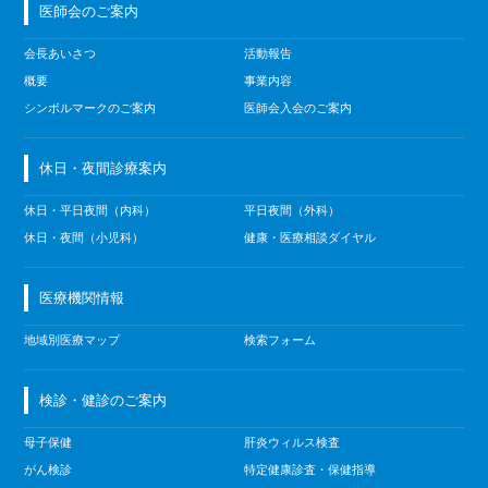
医師会のご案内
会長あいさつ
活動報告
概要
事業内容
シンボルマークのご案内
医師会入会のご案内
休日・夜間診療案内
休日・平日夜間（内科）
平日夜間（外科）
休日・夜間（小児科）
健康・医療相談ダイヤル
医療機関情報
地域別医療マップ
検索フォーム
検診・健診のご案内
母子保健
肝炎ウィルス検査
がん検診
特定健康診査・保健指導