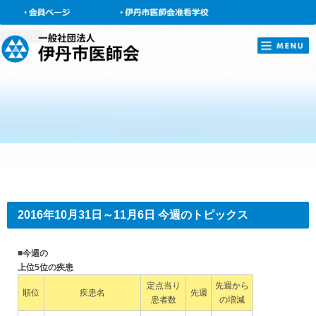
会員ページ
2016年10月31日～11月6日 今週のトピックス
■今週の
上位5位の疾患
定点当り
先週から
順位
疾患名
先週
患者数
の増減