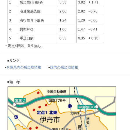
1
感染性(胃)腸炎
5.53
3.82
+ 1.71
2
溶連菌感染症
2.06
2.82
- 0.76
3
流行性耳下腺炎
1.24
1.29
- 0.06
4
異型肺炎
1.06
1.47
- 0.41
5
手足口病
0.53
0.35
+ 0.18
＊定点4摂陽、発生無し。
■リンク
●
兵庫県内の感染症情報
●
国内の感染症情報
■備 考