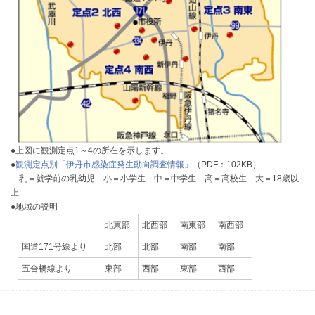
●上図に観測定点1～4の所在を示します。
●
観測定点別「伊丹市感染症発生動向調査情報」
（PDF：102KB）
乳＝就学前の乳幼児 小＝小学生 中＝中学生 高＝高校生 大＝18歳以
上
●地域の説明
北東部
北西部
南東部
南西部
国道171号線より
北部
北部
南部
南部
五合橋線より
東部
西部
東部
西部