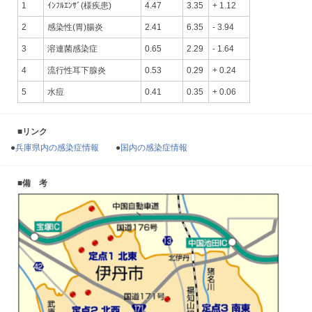
1
ｲﾝﾌﾙｴﾝｻﾞ(様疾患)
4.47
3.35
+ 1.12
2
感染性(胃)腸炎
2.41
6.35
- 3.94
3
溶連菌感染症
0.65
2.29
- 1.64
4
流行性耳下腺炎
0.53
0.29
+ 0.24
5
水痘
0.41
0.35
+ 0.06
■リンク
●
兵庫県内の感染症情報
●
国内の感染症情報
■備 考