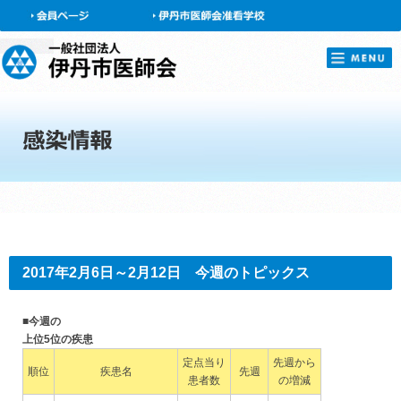
会員ページ
2017年2月6日～2月12日 今週のトピックス
■今週の
上位5位の疾患
定点当り
先週から
順位
疾患名
先週
患者数
の増減