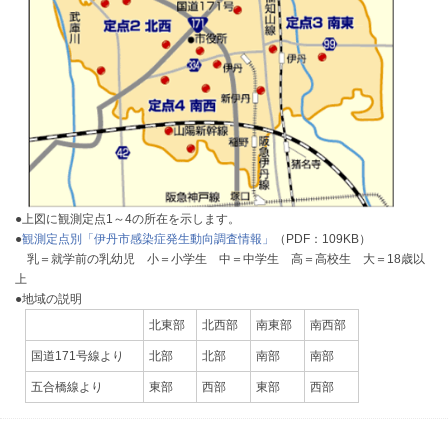
●上図に観測定点1～4の所在を示します。
●
観測定点別「伊丹市感染症発生動向調査情報」
（PDF：109KB）
乳＝就学前の乳幼児 小＝小学生 中＝中学生 高＝高校生 大＝18歳以
上
●地域の説明
北東部
北西部
南東部
南西部
国道171号線より
北部
北部
南部
南部
五合橋線より
東部
西部
東部
西部