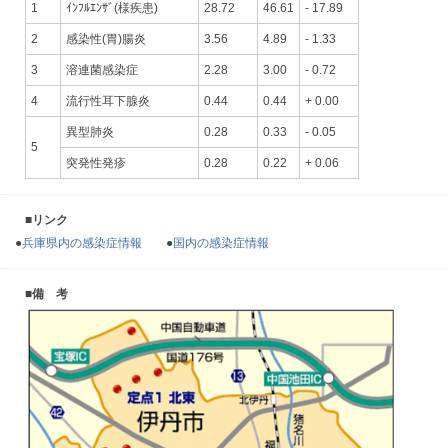
1
ｲﾝﾌﾙｴﾝｻﾞ(様疾患)
28.72
46.61
- 17.89
2
感染性(胃)腸炎
3.56
4.89
- 1.33
3
溶連菌感染症
2.28
3.00
- 0.72
4
流行性耳下腺炎
0.44
0.44
+ 0.00
異型肺炎
0.28
0.33
- 0.05
5
突発性発疹
0.28
0.22
+ 0.06
■リンク
●
兵庫県内の感染症情報
●
国内の感染症情報
■備 考