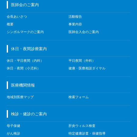
医師会のご案内
会長あいさつ
活動報告
概要
事業内容
シンボルマークのご案内
医師会入会のご案内
休日・夜間診療案内
休日・平日夜間（内科）
平日夜間（外科）
休日・夜間（小児科）
健康・医療相談ダイヤル
医療機関情報
地域別医療マップ
検索フォーム
検診・健診のご案内
母子保健
肝炎ウィルス検査
がん検診
特定健康診査・保健指導