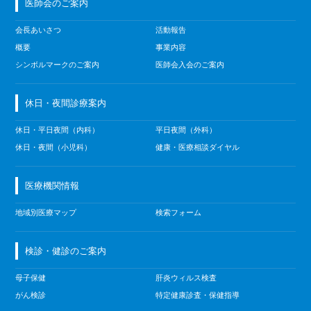
医師会のご案内
会長あいさつ
活動報告
概要
事業内容
シンボルマークのご案内
医師会入会のご案内
休日・夜間診療案内
休日・平日夜間（内科）
平日夜間（外科）
休日・夜間（小児科）
健康・医療相談ダイヤル
医療機関情報
地域別医療マップ
検索フォーム
検診・健診のご案内
母子保健
肝炎ウィルス検査
がん検診
特定健康診査・保健指導