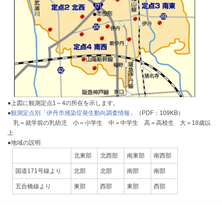
●上図に観測定点1～4の所在を示します。
●
観測定点別「伊丹市感染症発生動向調査情報」
（PDF：109KB）
乳＝就学前の乳幼児 小＝小学生 中＝中学生 高＝高校生 大＝18歳以
上
●地域の説明
北東部
北西部
南東部
南西部
国道171号線より
北部
北部
南部
南部
五合橋線より
東部
西部
東部
西部