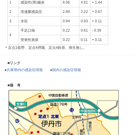
1
感染性(胃)腸炎
6.06
4.61
+ 1.44
2
溶連菌感染症
2.89
2.22
+ 0.67
3
水痘
0.94
0.83
+ 0.11
手足口病
0.22
0.61
- 0.39
4
突発性発疹
0.22
0.11
+ 0.11
＊定点1荻野、定点4摂陽、定点4鈴原、発生無し。
■リンク
●
兵庫県内の感染症情報
●
国内の感染症情報
■備 考