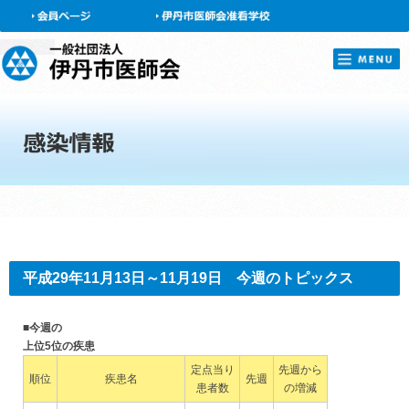
会員ページ
平成29年11月13日～11月19日 今週のトピックス
■今週の
上位5位の疾患
定点当り
先週から
順位
疾患名
先週
患者数
の増減