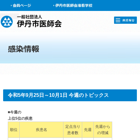
会員ページ
令和5年9月25日～10月1日 今週のトピックス
■今週の
上位5位の疾患
定点当り
先週から
順位
疾患名
先週
患者数
の増減