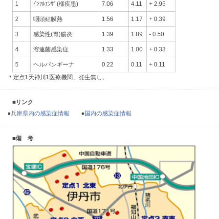
1
ｲﾝﾌﾙｴﾝｻﾞ(様疾患)
7.06
4.11
+ 2.95
2
咽頭結膜熱
1.56
1.17
+ 0.39
3
感染性(胃)腸炎
1.39
1.89
- 0.50
4
溶連菌感染症
1.33
1.00
+ 0.33
5
ヘルパンギーナ
0.22
0.11
+ 0.11
＊定点1天神川1医療機関、発生無し。
■リンク
●
兵庫県内の感染症情報
●
国内の感染症情報
■備 考