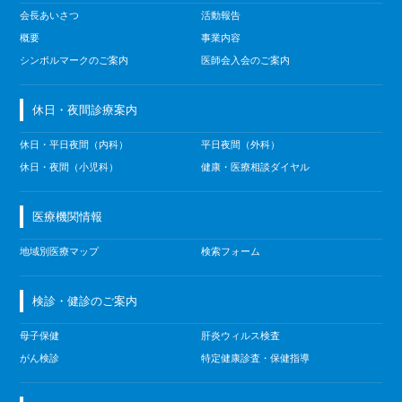
会長あいさつ
活動報告
概要
事業内容
シンボルマークのご案内
医師会入会のご案内
休日・夜間診療案内
休日・平日夜間（内科）
平日夜間（外科）
休日・夜間（小児科）
健康・医療相談ダイヤル
医療機関情報
地域別医療マップ
検索フォーム
検診・健診のご案内
母子保健
肝炎ウィルス検査
がん検診
特定健康診査・保健指導