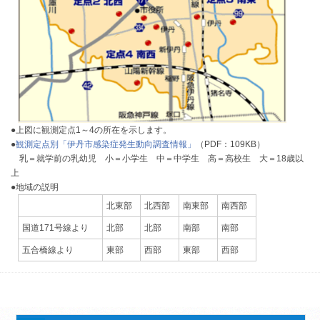
●上図に観測定点1～4の所在を示します。
●
観測定点別「伊丹市感染症発生動向調査情報」
（PDF：109KB）
乳＝就学前の乳幼児 小＝小学生 中＝中学生 高＝高校生 大＝18歳以
上
●地域の説明
北東部
北西部
南東部
南西部
国道171号線より
北部
北部
南部
南部
五合橋線より
東部
西部
東部
西部