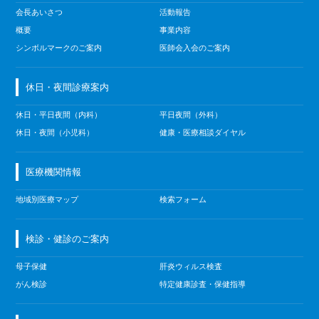
会長あいさつ
活動報告
概要
事業内容
シンボルマークのご案内
医師会入会のご案内
休日・夜間診療案内
休日・平日夜間（内科）
平日夜間（外科）
休日・夜間（小児科）
健康・医療相談ダイヤル
医療機関情報
地域別医療マップ
検索フォーム
検診・健診のご案内
母子保健
肝炎ウィルス検査
がん検診
特定健康診査・保健指導