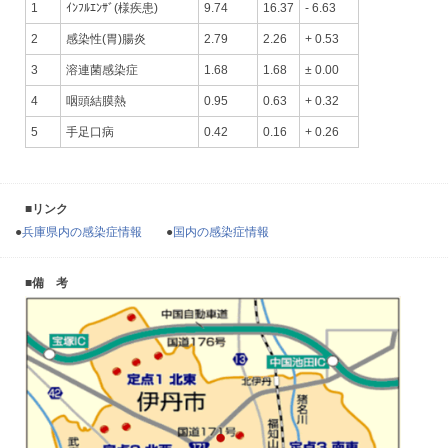
1
ｲﾝﾌﾙｴﾝｻﾞ(様疾患)
9.74
16.37
- 6.63
2
感染性(胃)腸炎
2.79
2.26
+ 0.53
3
溶連菌感染症
1.68
1.68
± 0.00
4
咽頭結膜熱
0.95
0.63
+ 0.32
5
手足口病
0.42
0.16
+ 0.26
■リンク
●
兵庫県内の感染症情報
●
国内の感染症情報
■備 考