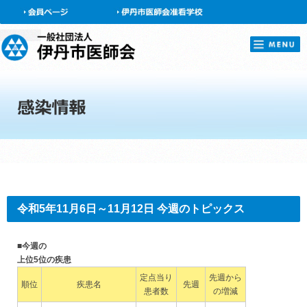
会員ページ
令和5年11月6日～11月12日 今週のトピックス
■今週の
上位5位の疾患
定点当り
先週から
順位
疾患名
先週
患者数
の増減