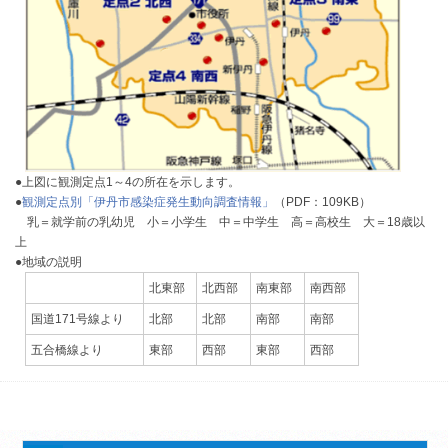
●上図に観測定点1～4の所在を示します。
●
観測定点別「伊丹市感染症発生動向調査情報」
（PDF：109KB）
乳＝就学前の乳幼児 小＝小学生 中＝中学生 高＝高校生 大＝18歳以
上
●地域の説明
北東部
北西部
南東部
南西部
国道171号線より
北部
北部
南部
南部
五合橋線より
東部
西部
東部
西部