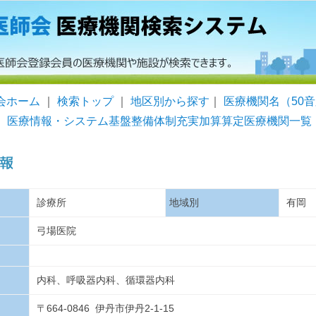
会ホーム
｜
検索トップ
｜
地区別から探す
｜
医療機関名（50
｜
医療情報・システム基盤整備体制充実加算算定医療機関一覧
診療所
地域別
有
弓場医院
内科、呼吸器内科、循環器内科
〒664-0846 伊丹市伊丹2-1-15