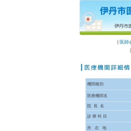
|
医師
機関種別
医療機関名
院 長 名
診 療 科 目
所 在 地