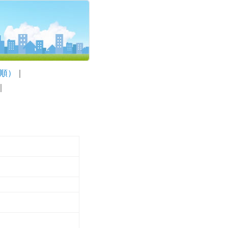
音順）
｜
｜
岡