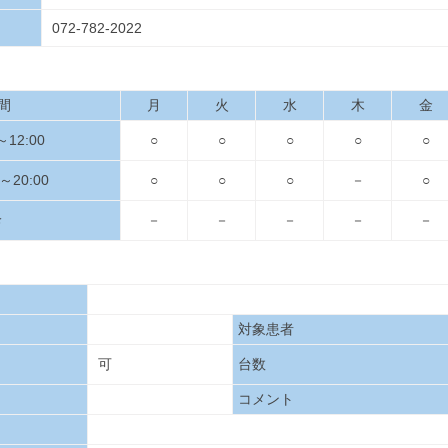
072-782-2022
間
月
火
水
木
金
～12:00
○
○
○
○
○
～20:00
○
○
○
－
○
診
－
－
－
－
－
対象患者
可
台数
コメント