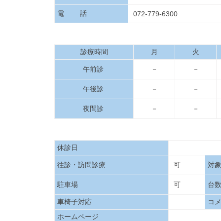
電 話
072-779-6300
診療時間
月
火
午前診
－
－
午後診
－
－
夜間診
－
－
休診日
往診・訪問診療
可
対
駐車場
可
台
車椅子対応
コ
ホームページ