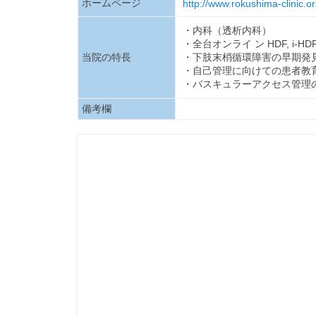
ホームページ
http://www.rokushima-clinic.or
・内科（透析内科）
・全台オンライ ン HDF, i-HD
当院の特長
・下肢末梢循環障害の早期発見
・自己管理に向けての患者教
・バスキュラーアクセス管理
備考欄