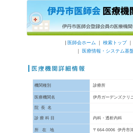
|
医師会ホーム
｜
検索トップ
｜
医療情報・システム基
機関種別
診療所
医療機関名
伊丹ガーデンズクリ
院 長 名
診 療 科 目
内科・透析内科
所 在 地
〒664-0006 伊丹市