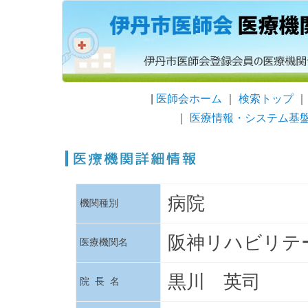
|
医師会ホーム
｜
検索トップ
｜
医療情報・システム基
病院
機関種別
阪神リハビリテ
医療機関名
黒川 英司
院 長 名