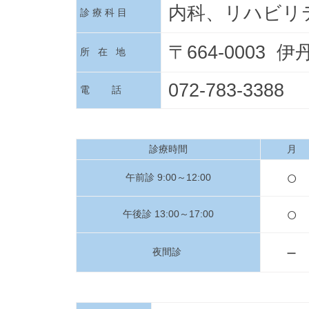
内科、リハビリ
診 療 科 目
〒664-0003 
所 在 地
072-783-3388
電 話
診療時間
月
○
午前診 9:00～12:00
○
午後診 13:00～17:00
－
夜間診