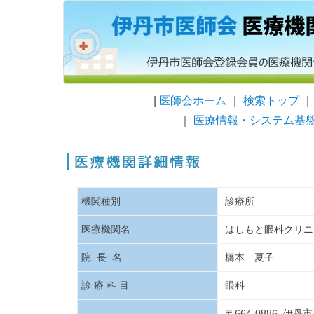
|
医師会ホーム
｜
検索トップ
｜
医療情報・システム基
機関種別
診療所
医療機関名
はしもと眼科クリニ
院 長 名
橋本 夏子
診 療 科 目
眼科
〒664-0886 伊丹市