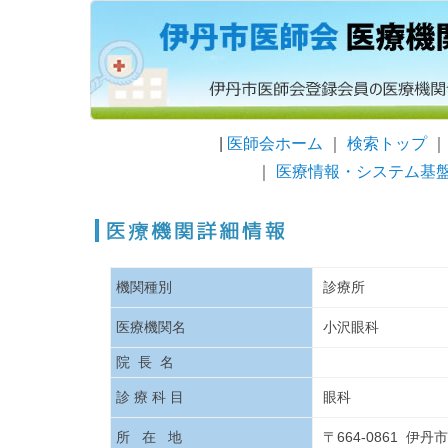
|
医師会ホーム
｜
検索トップ
｜
医療情報・システム基
機関種別
診療所
医療機関名
小沢眼科
院 長 名
診 療 科 目
眼科
所 在 地
〒664-0861 伊