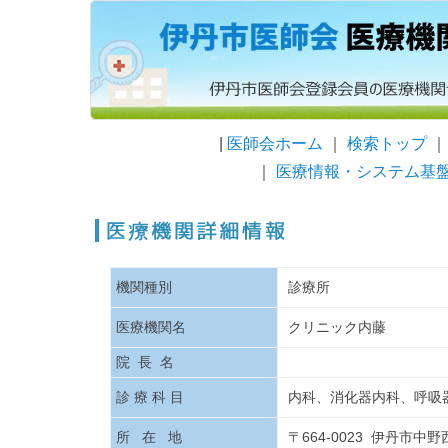
|
医師会ホーム
｜
検索トップ
｜
医療情報・システム基
機関種別
診療所
医療機関名
クリニック内藤
院 長 名
診 療 科 目
内科、消化器内科、呼吸
所 在 地
〒664-0023 伊丹市中野